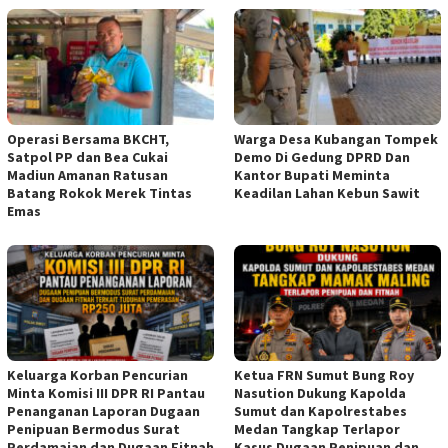
Operasi Bersama BKCHT,
Warga Desa Kubangan Tompek
Satpol PP dan Bea Cukai
Demo Di Gedung DPRD Dan
Madiun Amanan Ratusan
Kantor Bupati Meminta
Batang Rokok Merek Tintas
Keadilan Lahan Kebun Sawit
Emas
Keluarga Korban Pencurian
Ketua FRN Sumut Bung Roy
Minta Komisi III DPR RI Pantau
Nasution Dukung Kapolda
Penanganan Laporan Dugaan
Sumut dan Kapolrestabes
Penipuan Bermodus Surat
Medan Tangkap Terlapor
Perdamaian dan Dugaan Fitnah
Kasus Dugaan Penipuan dan