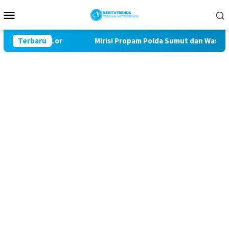
Loncat
Menu
ke
Mobile
konten
 Bulu Lor
Terbaru
Miris! Propam Polda Sumut dan Wasidik Ditres