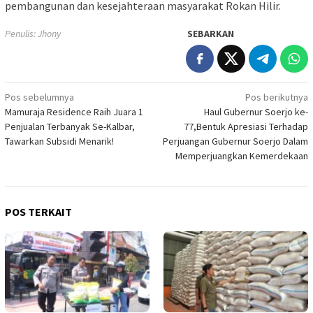
pembangunan dan kesejahteraan masyarakat Rokan Hilir.
Penulis: Jhony
SEBARKAN
Navigasi
Pos sebelumnya
Pos berikutnya
Mamuraja Residence Raih Juara 1
Haul Gubernur Soerjo ke-
pos
Penjualan Terbanyak Se-Kalbar,
77,Bentuk Apresiasi Terhadap
Tawarkan Subsidi Menarik!
Perjuangan Gubernur Soerjo Dalam
Memperjuangkan Kemerdekaan
POS TERKAIT