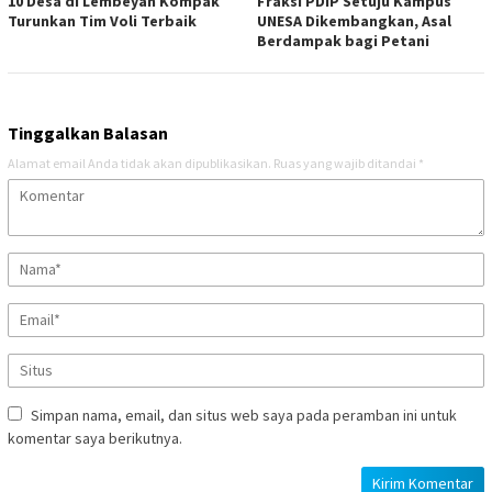
10 Desa di Lembeyan Kompak
Fraksi PDIP Setuju Kampus
Turunkan Tim Voli Terbaik
UNESA Dikembangkan, Asal
Berdampak bagi Petani
Tinggalkan Balasan
Alamat email Anda tidak akan dipublikasikan.
Ruas yang wajib ditandai
*
Simpan nama, email, dan situs web saya pada peramban ini untuk
komentar saya berikutnya.