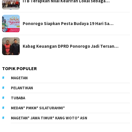
ITB Terapkan Nilai Kearifan Lokal sebaga…
Ponorogo Siapkan Pesta Budaya 19 Hari Sa…
Kabag Keuangan DPRD Ponorogo Jadi Tersan…
TOPIK POPULER
MAGETAN
PELANTIKAN
TUBABA
MEDAN* PMKM* SILATURAHMI*
MAGETAN* JAWA TIMUR* KANG WOTO* ASN