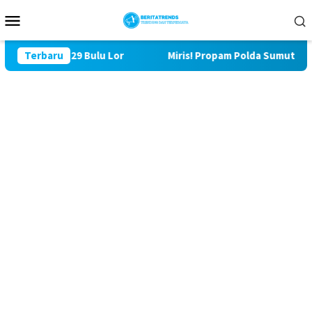
Loncat
Menu
ke
Mobile
konten
 TMMD ke 129 Bulu Lor
Terbaru
Miris! Propam Polda Sumut dan W