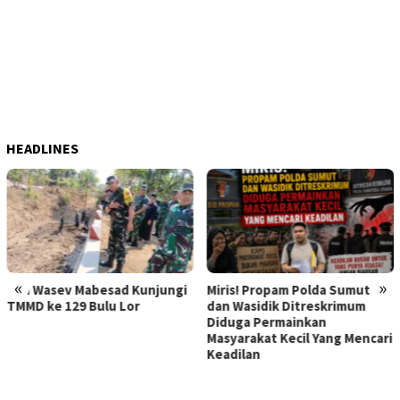
HEADLINES
«
»
Kunjungi
Miris! Propam Polda Sumut
Hebat Mamak Maling,
or
dan Wasidik Ditreskrimum
Dilaporkan karena F
Diduga Permainkan
Korban Pencurian
Masyarakat Kecil Yang Mencari
Memerasnya 250 Jut
Keadilan
Diperiksa, Korban M
Kapolda Sumut Mem
Atensi