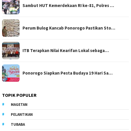
Sambut HUT Kemerdekaan RI ke-81, Polres …
Perum Bulog Kancab Ponorogo Pastikan Sto…
ITB Terapkan Nilai Kearifan Lokal sebaga…
Ponorogo Siapkan Pesta Budaya 19 Hari Sa…
TOPIK POPULER
MAGETAN
PELANTIKAN
TUBABA