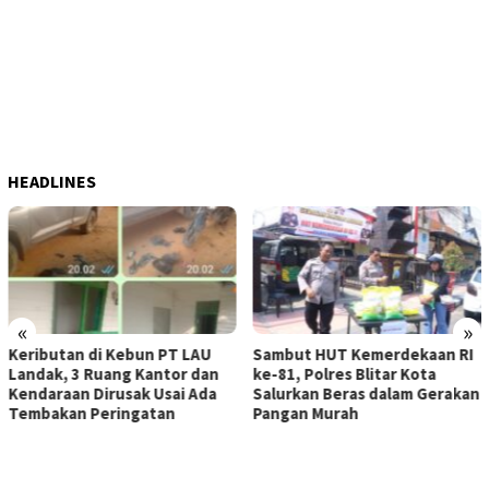
HEADLINES
«
»
Sambut HUT Kemerdekaan RI
Perum Bulog Kancab
ke-81, Polres Blitar Kota
Ponorogo Pastikan Stok Ber
Salurkan Beras dalam Gerakan
di Magetan Aman Hingga
Pangan Murah
Tahun Depan