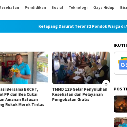
Kesehatan
Pendidikan
Sosial
Teknologi
Gaya Hidup
Bis
Ketapang Darurat Teror 32 Pondok Warga di Air Upa
IKUTI
»
POS T
MD 129 Gelar Penyuluhan
Lomba Lari 10K Meriahkan
TMM
sehatan dan Pelayanan
HUT Ke-1 Kodam XXI/Radin
Gel
ngobatan Gratis
Inten
Lin