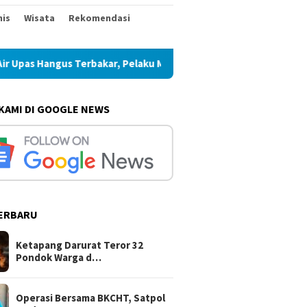
nis
Wisata
Rekomendasi
s Hangus Terbakar, Pelaku Masih Buron
Operasi Bersama 
 KAMI DI GOOGLE NEWS
ERBARU
D 129 Kodim Ponorogo
Ketapang Darurat Teror 32
Opera
ar Penyuluhan
Pondok Warga di Air Upas
Satpo
gkungan Hidup
Hangus Terbakar, Pelaku
Madiu
Ketapang Darurat Teror 32
Masih Buron
Batan
Pondok Warga d…
Emas
Operasi Bersama BKCHT, Satpol