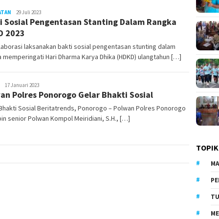
ATAN
LilikAbdi
29 Juli 2023
i Sosial Pengentasan Stanting Dalam Rangka
D 2023
aborasi laksanakan bakti sosial pengentasan stunting dalam
 memperingati Hari Dharma Karya Dhika (HDKD) ulangtahun […]
LilikAbdi
17 Januari 2023
an Polres Ponorogo Gelar Bhakti Sosial
Bhakti Sosial Beritatrends, Ponorogo – Polwan Polres Ponorogo
in senior Polwan Kompol Meiridiani, S.H., […]
TOPIK
MA
PE
TU
ME