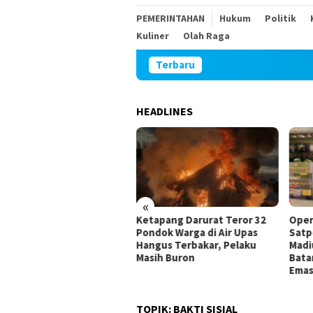
PEMERINTAHAN
Hukum
Politik
Kuliner
Olah Raga
Terbaru
HEADLINES
«
Ketapang Darurat Teror 32
Operasi Bersama BKCHT,
TM
Pondok Warga di Air Upas
Satpol PP dan Bea Cukai
Ke
Hangus Terbakar, Pelaku
Madiun Amanan Ratusan
Pe
Masih Buron
Batang Rokok Merek Tintas
Emas
TOPIK:
BAKTI SISIAL