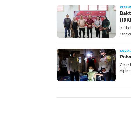
KESEH
Bakt
HDK
Berkol
rangka
SOSIAL
Polw
Gelar 
dipimp