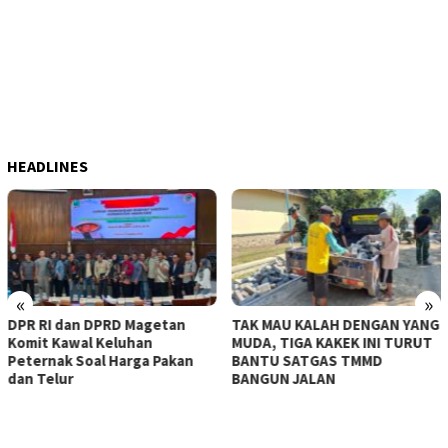
HEADLINES
«
»
TAK MAU KALAH DENGAN YANG
KERASNYA BAHU JALAN TA
MUDA, TIGA KAKEK INI TURUT
MAMPU DITEMBUS, SATGA
n
BANTU SATGAS TMMD
TMMD KE-129 KERAHKAN
BANGUN JALAN
MESIN-MESIN BOR BERUKU
BESAR