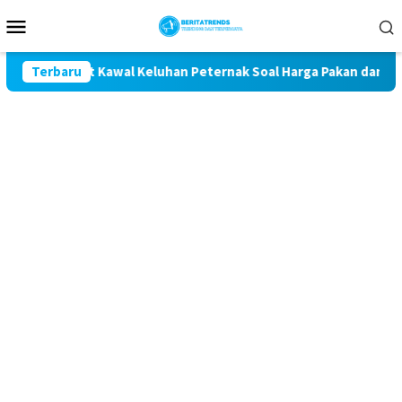
Loncat
Menu
ke
Mobile
konten
getan Komit Kawal Keluhan Peternak Soal Harga Pakan dan Telur
Terbaru