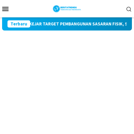
Loncat
Menu
ke
Mobile
konten
or
Terbaru
KEJAR TARGET PEMBANGUNAN SASARAN FISIK, SATGAS