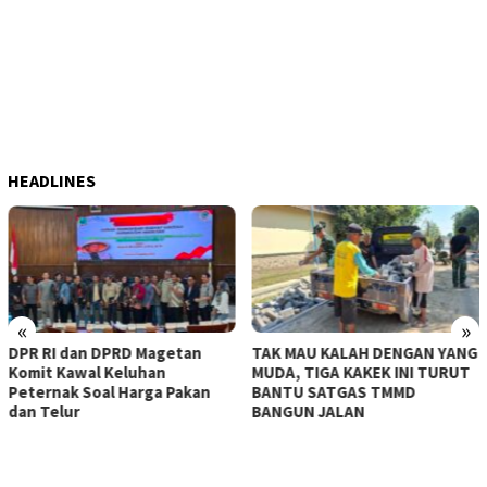
HEADLINES
«
»
TAK MAU KALAH DENGAN YANG
KERASNYA BAHU JALAN TA
MUDA, TIGA KAKEK INI TURUT
MAMPU DITEMBUS, SATGA
n
BANTU SATGAS TMMD
TMMD KE-129 KERAHKAN
BANGUN JALAN
MESIN-MESIN BOR BERUKU
BESAR