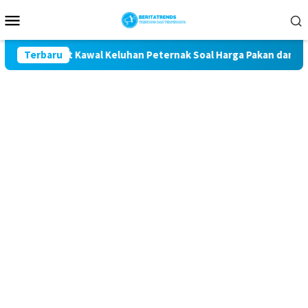
Loncat
Menu
ke
Mobile
konten
getan Komit Kawal Keluhan Peternak Soal Harga Pakan dan Telur
Terbaru