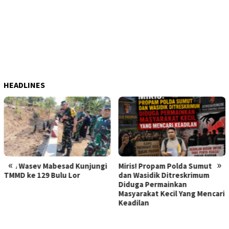
HEADLINES
«
»
besad Kunjungi
Miris! Propam Polda Sumut
Hebat Mamak M
Bulu Lor
dan Wasidik Ditreskrimum
Dilaporkan ka
Diduga Permainkan
Korban Pencu
Masyarakat Kecil Yang Mencari
Memerasnya 2
Keadilan
Diperiksa, Ko
Kapolda Sumu
Atensi