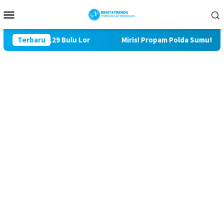
Loncat
Menu
ke
Mobile
konten
i TMMD ke 129 Bulu Lor
Terbaru
Miris! Propam Polda Sumut dan W