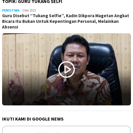
TOPIK:
GURU TUKANG SELFI
PERISTIWA
LilikAbdi
5 Mei 2023
Guru Disebut “Tukang Selfie”, Kadin Dikpora Magetan Angkat
Bicara Itu Bukan Untuk Kepentingan Personal, Melainkan
Absensi
IKUTI KAMI DI GOOGLE NEWS