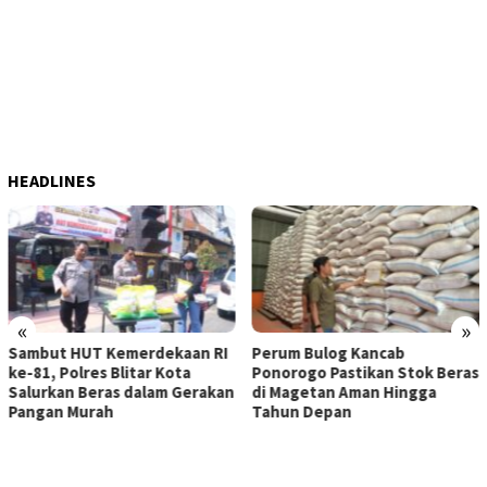
HEADLINES
«
»
t HUT Kemerdekaan RI
Perum Bulog Kancab
ITB T
 Polres Blitar Kota
Ponorogo Pastikan Stok Beras
Lokal
kan Beras dalam Gerakan
di Magetan Aman Hingga
Penan
n Murah
Tahun Depan
Tanju
Utara