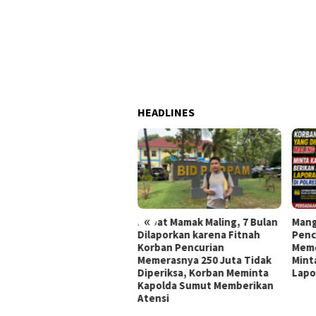
HEADLINES
«
Hebat Mamak Maling, 7 Bulan
Mangkrak 7 Bulan, Korban
Pl
Dilaporkan karena Fitnah
Pencurian Yang Difitnah
Ra
Korban Pencurian
Memeras Maling Rp250 Juta
Kh
Memerasnya 250 Juta Tidak
Minta Kapolda Sumut Atensi
Diperiksa, Korban Meminta
Laporannya
Kapolda Sumut Memberikan
Atensi