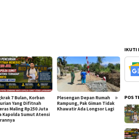
IKUTI
»
POS T
esengan Depan Rumah
Talud Rampung, Satgas
KAM
mpung, Pak Giman Tidak
TMMD 129 Fokus Ratakan
PEM
awatir Ada Longsor Lagi
Tanah Dasar Sungai
POK
BIBI