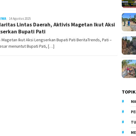
TIWA
LilikAbdi
14 Agustus 2025
daritas Lintas Daerah, Aktivis Magetan Ikut Aksi
serkan Bupati Pati
s Magetan Ikut Aksi Lengserkan Bupati Pati BeritaTrends, Pati –
esar menuntut Bupati Pati, […]
TOPIK
MA
PE
TU
ME