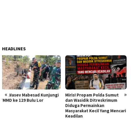
HEADLINES
«
»
Miris! Propam Polda Sumut
Hebat Mamak Maling, 7 Bulan
dan Wasidik Ditreskrimum
Dilaporkan karena Fitnah
Diduga Permainkan
Korban Pencurian
Masyarakat Kecil Yang Mencari
Memerasnya 250 Juta Tidak
Keadilan
Diperiksa, Korban Meminta
Kapolda Sumut Memberikan
Atensi