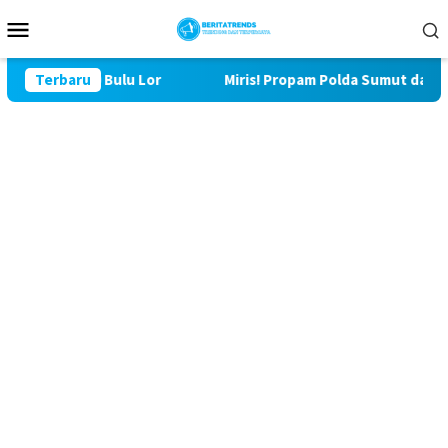
Loncat
Menu
ke
Mobile
konten
MMD ke 129 Bulu Lor
Terbaru
Miris! Propam Polda Sumut dan Wasi