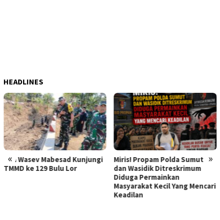
HEADLINES
«
»
i
Miris! Propam Polda Sumut
Hebat Mamak Maling, 7 Bulan
dan Wasidik Ditreskrimum
Dilaporkan karena Fitnah
Diduga Permainkan
Korban Pencurian
Masyarakat Kecil Yang Mencari
Memerasnya 250 Juta Tidak
Keadilan
Diperiksa, Korban Meminta
Kapolda Sumut Memberikan
Atensi