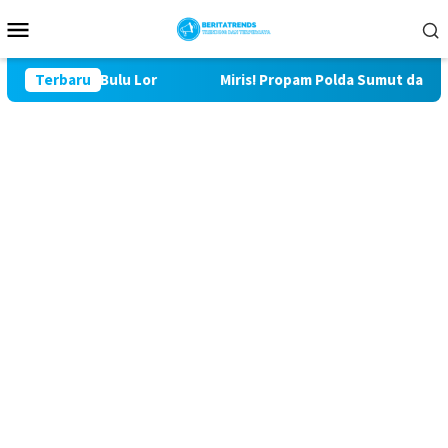
Loncat
Menu
ke
Mobile
konten
MD ke 129 Bulu Lor
Terbaru
Miris! Propam Polda Sumut dan Wasid