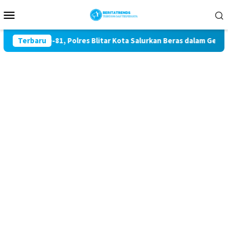
Loncat
Menu
ke
Mobile
konten
aan RI ke-81, Polres Blitar Kota Salurkan Beras dalam Gerakan
Terbaru