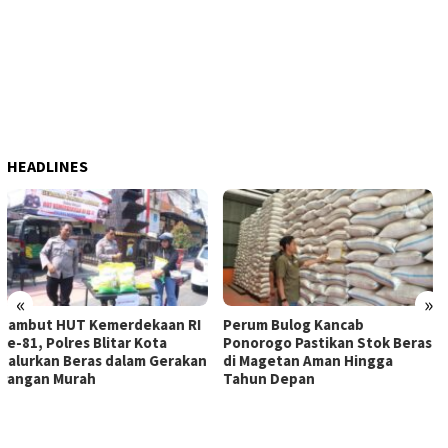
HEADLINES
«
»
Perum Bulog Kancab
ITB Terapkan Nilai Kearifan
Ponorogo Pastikan Stok Beras
Lokal sebagai Landasan
di Magetan Aman Hingga
Penanganan Pascabencana di
Tahun Depan
Tanjung Pura, Sumatera
Utara