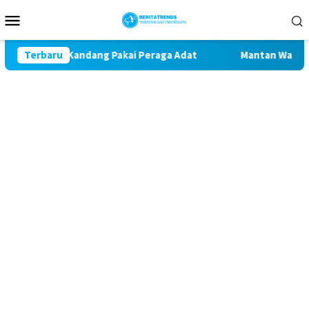
Loncat
Menu
ke
Mobile
konten
agar Akses Kandang Pakai Peraga Adat
Terbaru
Mantan Wakil Bup