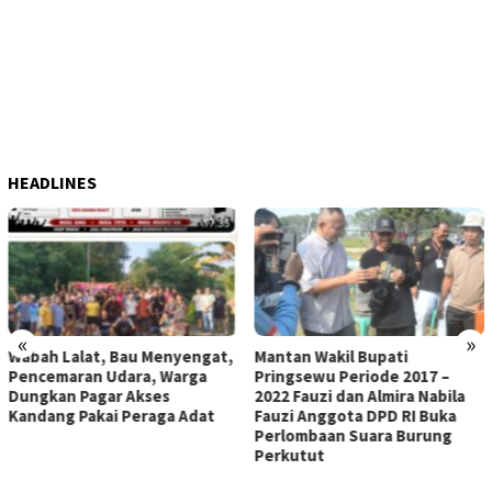
HEADLINES
«
»
,
Mantan Wakil Bupati
Waasintel Kasad Brigjen TNI
Pringsewu Periode 2017 –
Ari Peaseya Kunjungi TMMD
2022 Fauzi dan Almira Nabila
ke 129 Bulu Lor
Fauzi Anggota DPD RI Buka
Perlombaan Suara Burung
Perkutut