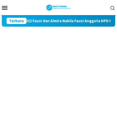
Loncat
Menu
ke
Mobile
konten
de 2017 – 2022 Fauzi dan Almira Nabila Fauzi Anggota DPD RI Bu
Terbaru