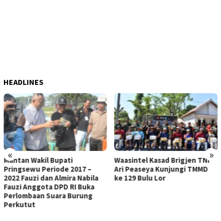
HEADLINES
«
»
Waasintel Kasad Brigjen TNI
KEJAR TARGET PEMBANGUN
Ari Peaseya Kunjungi TMMD
SASARAN FISIK, SATGAS T
ke 129 Bulu Lor
DAN WARGA BULU LOR KEBU
PLESTERAN RTLH MILIK
PUGUH