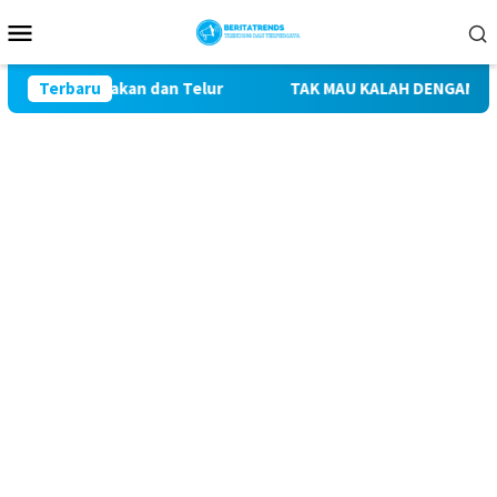
Loncat
Menu
ke
Mobile
konten
oal Harga Pakan dan Telur
Terbaru
TAK MAU KALAH DENGAN YANG