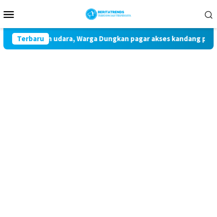
Loncat
Menu
ke
Mobile
konten
, pencemaran udara, Warga Dungkan pagar akses kandang pakai 
Terbaru