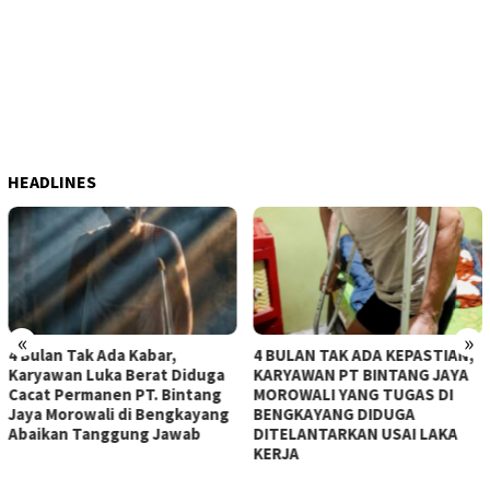
HEADLINES
«
»
4 BULAN TAK ADA KEPASTIAN,
Tanpa Karangan Bunga
Diduga
KARYAWAN PT BINTANG JAYA
Peringatan HUT Ke-81
ntang
MOROWALI YANG TUGAS DI
Republik Indonesia, D
kayang
BENGKAYANG DIDUGA
Asri dan dimaknai untu
wab
DITELANTARKAN USAI LAKA
meningkatan Kebersa
KERJA
dan Kemanfaatan