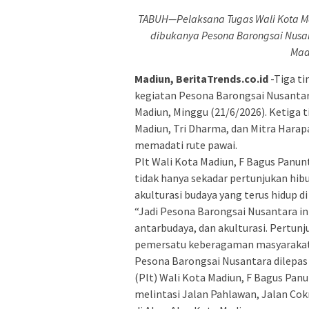
TABUH—Pelaksana Tugas Wali Kota M
dibukanya Pesona Barongsai Nusan
Mad
Madiun, BeritaTrends.co.id
-Tiga ti
kegiatan Pesona Barongsai Nusantar
Madiun, Minggu (21/6/2026). Ketiga 
Madiun, Tri Dharma, dan Mitra Hara
memadati rute pawai.
Plt Wali Kota Madiun, F Bagus Panu
tidak hanya sekadar pertunjukan hib
akulturasi budaya yang terus hidup 
“Jadi Pesona Barongsai Nusantara in
antarbudaya, dan akulturasi. Pertunj
pemersatu keberagaman masyarakat 
Pesona Barongsai Nusantara dilepas
(Plt) Wali Kota Madiun, F Bagus Panu
melintasi Jalan Pahlawan, Jalan Cok