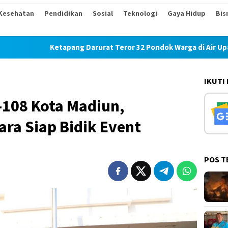
Kesehatan
Pendidikan
Sosial
Teknologi
Gaya Hidup
Bis
Ketapang Darurat Teror 32 Pondok Warga di Air Upas Hangus T
IKUTI
108 Kota Madiun,
ra Siap Bidik Event
POS T