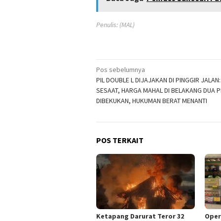
Penulis: (MAL)
Navigasi
Pos sebelumnya
PIL DOUBLE L DIJAJAKAN DI PINGGIR JALAN
pos
SESAAT, HARGA MAHAL DI BELAKANG DUA 
DIBEKUKAN, HUKUMAN BERAT MENANTI
POS TERKAIT
Ketapang Darurat Teror 32
Oper