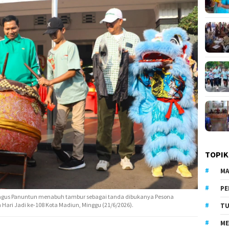
TOPIK
MA
PE
Bagus Panuntun menabuh tambur sebagai tanda dibukanya Pesona
ari Jadi ke-108 Kota Madiun, Minggu (21/6/2026).
TU
ME