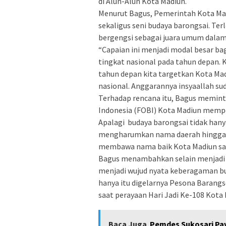
di Alun-Alun Kota Madiun.
Menurut Bagus, Pemerintah Kota M
sekaligus seni budaya barongsai. Ter
bergengsi sebagai juara umum dalam 
“Capaian ini menjadi modal besar b
tingkat nasional pada tahun depan. K
tahun depan kita targetkan Kota Ma
nasional. Anggarannya insyaallah su
Terhadap rencana itu, Bagus meminta
Indonesia (FOBI) Kota Madiun mempe
Apalagi budaya barongsai tidak ha
mengharumkan nama daerah hingga le
membawa nama baik Kota Madiun samp
Bagus menambahkan selain menjadi 
menjadi wujud nyata keberagaman bu
hanya itu digelarnya Pesona Baran
saat perayaan Hari Jadi Ke-108 Kota 
Baca Juga
Pemdes Sukosari Pav