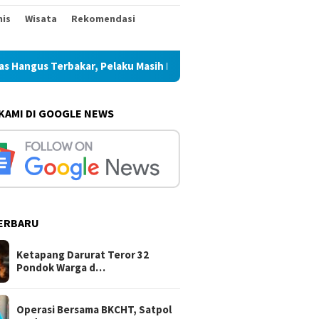
nis
Wisata
Rekomendasi
erbakar, Pelaku Masih Buron
Operasi Bersama BKCHT, Sa
 KAMI DI GOOGLE NEWS
ERBARU
Ketapang Darurat Teror 32
Pondok Warga d…
Operasi Bersama BKCHT, Satpol