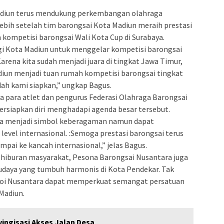
adiun terus mendukung perkembangan olahraga
lebih setelah tim barongsai Kota Madiun meraih prestasi
kompetisi barongsai Wali Kota Cup di Surabaya.
agi Kota Madiun untuk menggelar kompetisi barongsai
arena kita sudah menjadi juara di tingkat Jawa Timur,
diun menjadi tuan rumah kompetisi barongsai tingkat
dah kami siapkan,” ungkap Bagus.
 para atlet dan pengurus Federasi Olahraga Barongsai
rsiapkan diri menghadapi agenda besar tersebut.
nya menjadi simbol keberagaman namun dapat
vel internasional. :Semoga prestasi barongsai terus
ai ke kancah internasional,” jelas Bagus.
hiburan masyarakat, Pesona Barongsai Nusantara juga
daya yang tumbuh harmonis di Kota Pendekar. Tak
gsoi Nusantara dapat memperkuat semangat persatuan
Madiun.
ingisasi Akses Jalan Desa