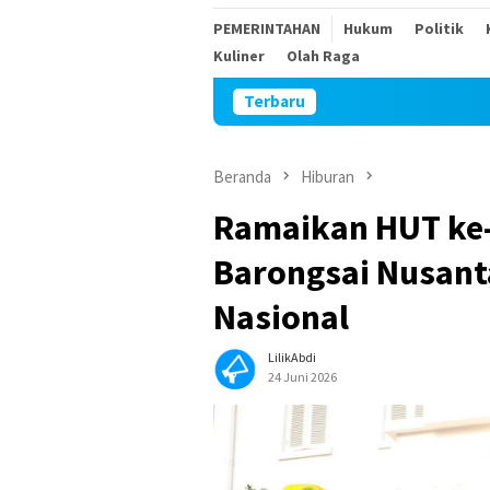
PEMERINTAHAN
Hukum
Politik
Kuliner
Olah Raga
Terbaru
Beranda
Hiburan
Ramaikan HUT ke-
Barongsai Nusanta
Nasional
LilikAbdi
24 Juni 2026