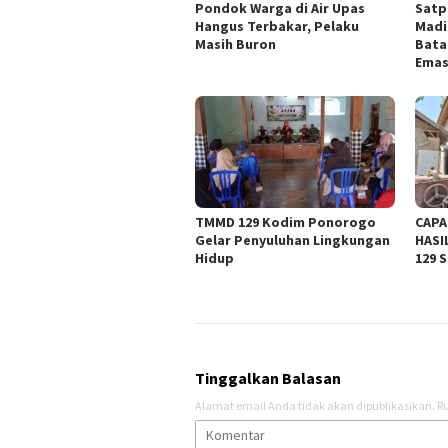
Pondok Warga di Air Upas
Satp
Hangus Terbakar, Pelaku
Madi
Masih Buron
Bata
Ema
TMMD 129 Kodim Ponorogo
CAPA
Gelar Penyuluhan Lingkungan
HASI
Hidup
129 
Tinggalkan Balasan
Alamat email Anda tidak akan dipublikasikan.
Ru