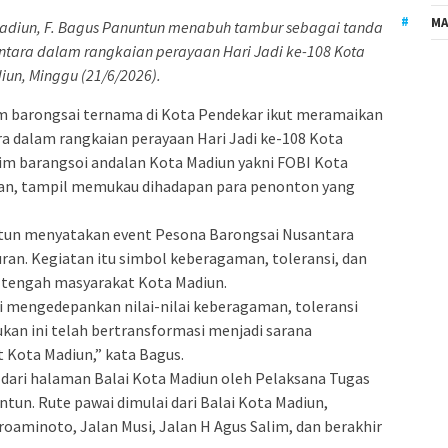
MA
adiun, F. Bagus Panuntun menabuh tambur sebagai tanda
tara dalam rangkaian perayaan Hari Jadi ke-108 Kota
iun, Minggu (21/6/2026).
m barongsai ternama di Kota Pendekar ikut meramaikan
a dalam rangkaian perayaan Hari Jadi ke-108 Kota
tim barangsoi andalan Kota Madiun yakni FOBI Kota
pan, tampil memukau dihadapan para penonton yang
ntun menyatakan event Pesona Barongsai Nusantara
uran. Kegiatan itu simbol keberagaman, toleransi, dan
di tengah masyarakat Kota Madiun.
i mengedepankan nilai-nilai keberagaman, toleransi
ukan ini telah bertransformasi menjadi sarana
Kota Madiun,” kata Bagus.
 dari halaman Balai Kota Madiun oleh Pelaksana Tugas
ntun. Rute pawai dimulai dari Balai Kota Madiun,
roaminoto, Jalan Musi, Jalan H Agus Salim, dan berakhir