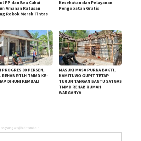
ol PP dan Bea Cukai
Kesehatan dan Pelayanan
un Amanan Ratusan
Pengobatan Gratis
ng Rokok Merek Tintas
s
I PROGRES 80 PERSEN,
MASUKI MASA PURNA BAKTI,
L REHAB RTLH TMMD KE-
KAMITUWO GUPIT TETAP
SIAP DIHUNI KEMBALI
TURUN TANGAN BANTU SATGAS
TMMD REHAB RUMAH
WARGANYA
as yang wajib ditandai
*