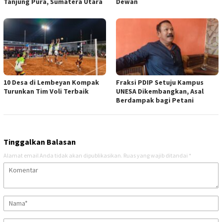
Tanjung Pura, Sumatera Utara
Dewan
10 Desa di Lembeyan Kompak
Fraksi PDIP Setuju Kampus
Turunkan Tim Voli Terbaik
UNESA Dikembangkan, Asal
Berdampak bagi Petani
Tinggalkan Balasan
Alamat email Anda tidak akan dipublikasikan.
Ruas yang wajib ditandai
*