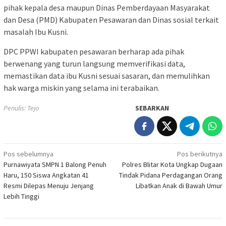
pihak kepala desa maupun Dinas Pemberdayaan Masyarakat
dan Desa (PMD) Kabupaten Pesawaran dan Dinas sosial terkait
masalah Ibu Kusni.
DPC PPWI kabupaten pesawaran berharap ada pihak
berwenang yang turun langsung memverifikasi data,
memastikan data ibu Kusni sesuai sasaran, dan memulihkan
hak warga miskin yang selama ini terabaikan.
Penulis: Tejo
SEBARKAN
Navigasi
Pos sebelumnya
Pos berikutnya
Purnawiyata SMPN 1 Balong Penuh
Polres Blitar Kota Ungkap Dugaan
pos
Haru, 150 Siswa Angkatan 41
Tindak Pidana Perdagangan Orang
Resmi Dilepas Menuju Jenjang
Libatkan Anak di Bawah Umur
Lebih Tinggi