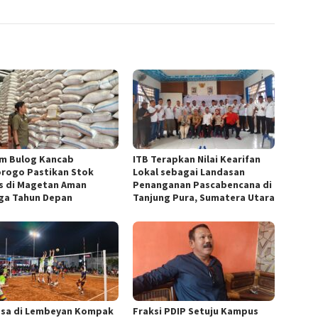
m Bulog Kancab
ITB Terapkan Nilai Kearifan
rogo Pastikan Stok
Lokal sebagai Landasan
s di Magetan Aman
Penanganan Pascabencana di
ga Tahun Depan
Tanjung Pura, Sumatera Utara
esa di Lembeyan Kompak
Fraksi PDIP Setuju Kampus