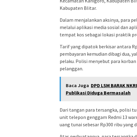
Kecamatan Kanigoro, Kabupaten Blit
Kabupaten Blitar.
Dalam menjalankan aksinya, para p
melalui aplikasi media sosial dan ap
tempat kos sebagai lokasi praktik pr
Tarif yang dipatok berkisar antara Rp
pembayaran kemudian dibagi dua, yak
pelaku. Polisi menyebut para korban
pelanggan.
Baca Juga
DPD LSM BARAK NKRI 
Publikasi Diduga Bermasalah
Dari tangan para tersangka, polisi 
unit telepon genggam Redmi 13 warn
uang tunai sebesar Rp300 ribu yang di
Atas perbuatannya, para tersangka dij