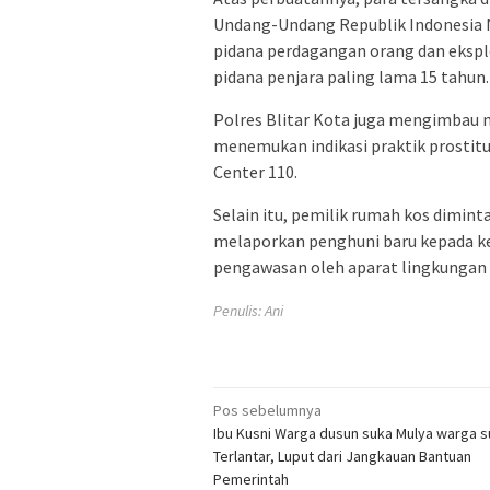
Undang-Undang Republik Indonesia 
pidana perdagangan orang dan ekspl
pidana penjara paling lama 15 tahun.
Polres Blitar Kota juga mengimbau 
menemukan indikasi praktik prostit
Center 110.
Selain itu, pemilik rumah kos dimint
melaporkan penghuni baru kepada 
pengawasan oleh aparat lingkunga
Penulis: Ani
Navigasi
Pos sebelumnya
Ibu Kusni Warga dusun suka Mulya warga 
pos
Terlantar, Luput dari Jangkauan Bantuan
Pemerintah