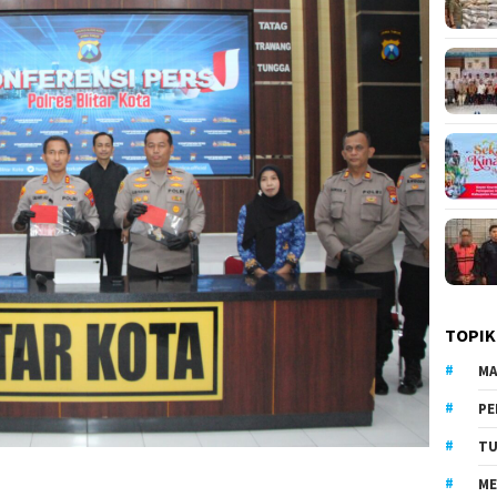
TOPIK
MA
PE
TU
ME