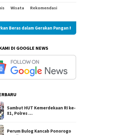
nis
Wisata
Rekomendasi
 Gerakan Pangan Murah
Perum Bulog Kancab Ponorogo Pas
 KAMI DI GOOGLE NEWS
ERBARU
Sambut HUT Kemerdekaan RI ke-
81, Polres …
Perum Bulog Kancab Ponorogo