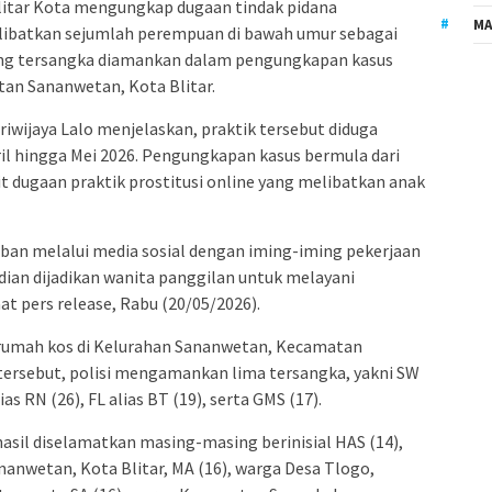
litar Kota mengungkap dugaan tindak pidana
MA
ibatkan sejumlah perempuan di bawah umur sebagai
rang tersangka diamankan dalam pengungkapan kasus
tan Sananwetan, Kota Blitar.
riwijaya Lalo menjelaskan, praktik tersebut diduga
il hingga Mei 2026. Pengungkapan kasus bermula dari
it dugaan praktik prostitusi online yang melibatkan anak
ban melalui media sosial dengan iming-iming pekerjaan
ian dijadikan wanita panggilan untuk melayani
t pers release, Rabu (20/05/2026).
 rumah kos di Kelurahan Sananwetan, Kecamatan
i tersebut, polisi mengamankan lima tersangka, yakni SW
ias RN (26), FL alias BT (19), serta GMS (17).
hasil diselamatkan masing-masing berinisial HAS (14),
nwetan, Kota Blitar, MA (16), warga Desa Tlogo,