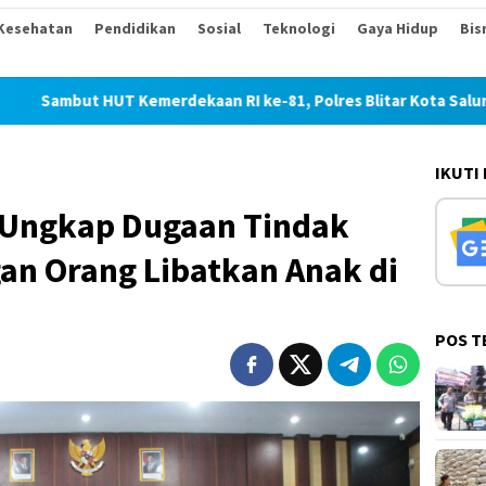
Kesehatan
Pendidikan
Sosial
Teknologi
Gaya Hidup
Bis
Kemerdekaan RI ke-81, Polres Blitar Kota Salurkan Beras dalam
IKUTI
a Ungkap Dugaan Tindak
an Orang Libatkan Anak di
POS T