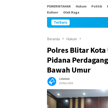
PEMERINTAHAN
Hukum
Politik
Kuliner
Olah Raga
Terbaru
Sambut HUT 
Beranda
Hukum
Polres Blitar Kot
Pidana Perdagang
Bawah Umur
LilikAbdi
20 Mei 2026