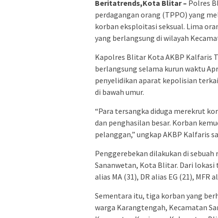
Beritatrends,Kota Blitar –
Polres B
perdagangan orang (TPPO) yang mel
korban eksploitasi seksual. Lima o
yang berlangsung di wilayah Kecama
Kapolres Blitar Kota AKBP Kalfaris T
berlangsung selama kurun waktu Apr
penyelidikan aparat kepolisian terka
di bawah umur.
“Para tersangka diduga merekrut kor
dan penghasilan besar. Korban kemud
pelanggan,” ungkap AKBP Kalfaris saa
Penggerebekan dilakukan di sebuah
Sananwetan, Kota Blitar. Dari lokas
alias MA (31), DR alias EG (21), MFR al
Sementara itu, tiga korban yang ber
warga Karangtengah, Kecamatan Sana