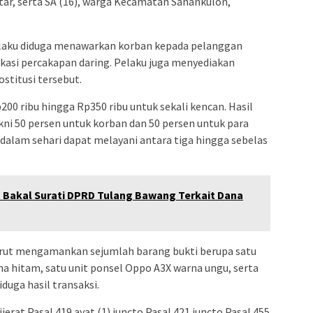
ar, serta SA (16), warga Kecamatan Sanankulon,
elaku diduga menawarkan korban kepada pelanggan
likasi percakapan daring. Pelaku juga menyediakan
ostitusi tersebut.
200 ribu hingga Rp350 ribu untuk sekali kencan. Hasil
ni 50 persen untuk korban dan 50 persen untuk para
 dalam sehari dapat melayani antara tiga hingga sebelas
Bakal Surati DPRD Tulang Bawang Terkait Dana
turut mengamankan sejumlah barang bukti berupa satu
a hitam, satu unit ponsel Oppo A3X warna ungu, serta
duga hasil transaksi.
erat Pasal 419 ayat (1) juncto Pasal 421 juncto Pasal 455