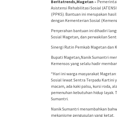
Beritatrends,Magetan –
Pemerinta
Asistensi Rehabilitasi Sosial (ATEN
(PPKS). Bantuan ini merupakan hasil
dengan Kementerian Sosial (Kemenso
Penyerahan bantuan ini dihadiri lan
Sosial Magetan, dan perwakilan Sen
Sinergi Rutin Pemkab Magetan dan
Bupati Magetan,Nanik Sumantri meng
Kemensos yang selalu hadir memban
“Hari ini warga masyarakat Mageta
Sosial lewat Sentra Terpadu Kartin
macam, ada kaki palsu, kursi roda, a
pemenuhan kebutuhan hidup layak. To
Sumantri.
Nanik Sumantri menambahkan bahwa p
mekanisme pengusulan yang ketat.