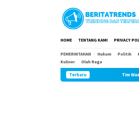
Loncat
ke
konten
HOME
TENTANG KAMI
PRIVACY POL
PEMERINTAHAN
Hukum
Politik
Kuliner
Olah Raga
Terbaru
Tim Wasev Mabesad Kunjungi 