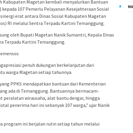
h Kabupaten Magetan kembali menyalurkan Bantuan
MA
SI) kepada 107 Pemerlu Pelayanan Kesejahteraan Sosial
 sinergi erat antara Dinas Sosial Kabupaten Magetan
s) RI melalui Sentra Terpadu Kartini Temanggung.
gsung oleh Bupati Magetan Nanik Sumantri, Kepala Dinas
tra Terpadu Kartini Temanggung.
 Kemensos
apresiasi penuh dukungan berkelanjutan dari
tu warga Magetan setiap tahunnya.
n yang PPKS mendapatkan bantuan dari Kementerian
i yang ada di Temanggung. Bantuannya bermacam-
lat peralatan wirausaha, alat bantu dengar, hingga
tal penerima hari ini sebanyak 107 warga,” ujar Nanik
rogram ini berjalan rutin setiap tahun melalui