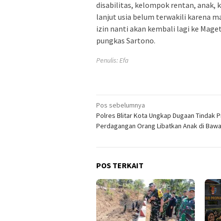
disabilitas, kelompok rentan, anak, k
lanjut usia belum terwakili karena m
izin nanti akan kembali lagi ke Mag
pungkas Sartono.
Penulis: Efa
Navigasi
Pos sebelumnya
Polres Blitar Kota Ungkap Dugaan Tindak 
pos
Perdagangan Orang Libatkan Anak di Baw
POS TERKAIT