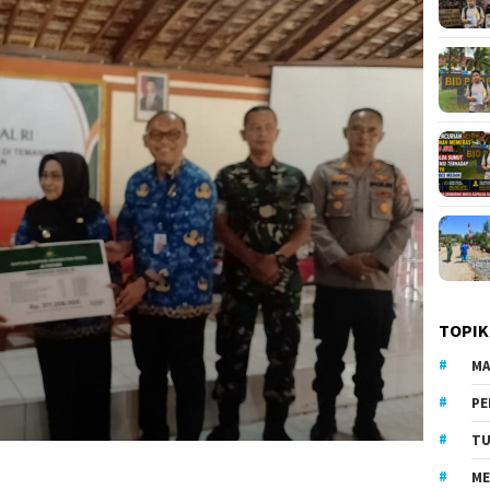
TOPIK
MA
PE
TU
ME