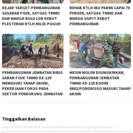
KEJAR TARGET PEMBANGUNAN
REHAB RTLH IBU PARMI CAPAI 70
SASARAN FISIK, SATGAS TMMD
PERSEN, SATGAS TMMD DAN
DAN WARGA BULU LOR KEBUT
WARGA GUPIT KEBUT
PLESTERAN RTLH MILIK PUGUH
PEMBANGUNAN
PEMBANGUNAN JEMBATAN BIBIS
MESIN MOLEN DISINGKIRKAN,
SARAN FISIK TMMD KE-129
PEMBANGUNAN JEMBATAN
MEMASUKI TAHAP AKHIR,
TMMD KE-129 KODIM
PEKERJAAN FOKUS PADA
0802/PONOROGO MASUKI TAHAP
SEKTOR PENDUKUNG JEMBATAN
AKHIR
Tinggalkan Balasan
Alamat email Anda tidak akan dipublikasikan.
Ruas yang wajib ditandai
*