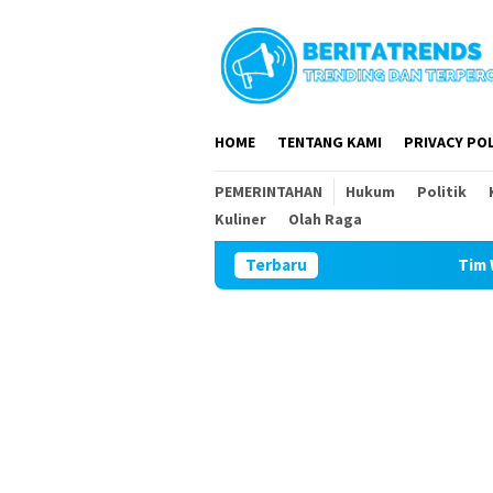
Loncat
ke
konten
HOME
TENTANG KAMI
PRIVACY POL
PEMERINTAHAN
Hukum
Politik
Kuliner
Olah Raga
Terbaru
Tim Wasev Mabesad Ku