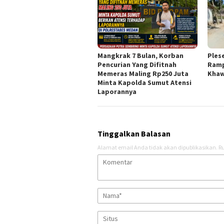
Mangkrak 7 Bulan, Korban
Ples
Pencurian Yang Difitnah
Ramp
Memeras Maling Rp250 Juta
Khaw
Minta Kapolda Sumut Atensi
Laporannya
Tinggalkan Balasan
Alamat email Anda tidak akan dipublikasikan.
Ru