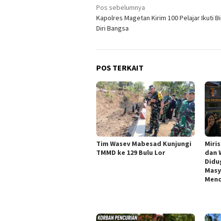
Navigasi
Pos sebelumnya
Kapolres Magetan Kirim 100 Pelajar Ikuti Bin
pos
Diri Bangsa
POS TERKAIT
Tim Wasev Mabesad Kunjungi
Miri
TMMD ke 129 Bulu Lor
dan 
Didu
Masy
Menc