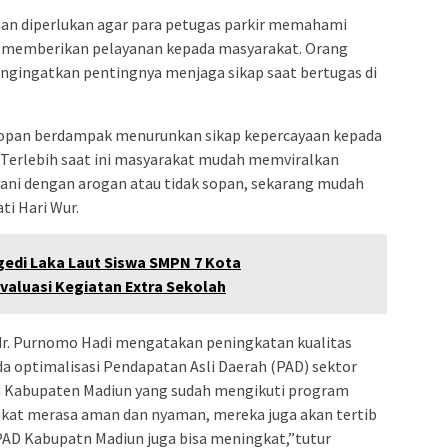
n diperlukan agar para petugas parkir memahami
 memberikan pelayanan kepada masyarakat. Orang
ngingatkan pentingnya menjaga sikap saat bertugas di
ak sopan berdampak menurunkan sikap kepercayaan kepada
 Terlebih saat ini masyarakat mudah memviralkan
ayani dengan arogan atau tidak sopan, sekarang mudah
ati Hari Wur.
gedi Laka Laut Siswa SMPN 7 Kota
aluasi Kegiatan Extra Sekolah
 dr. Purnomo Hadi mengatakan peningkatan kualitas
a optimalisasi Pendapatan Asli Daerah (PAD) sektor
rga Kabupaten Madiun yang sudah mengikuti program
akat merasa aman dan nyaman, mereka juga akan tertib
AD Kabupatn Madiun juga bisa meningkat,”tutur