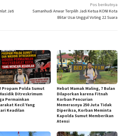
Pos berikutnya
lat Jati
Samanhudi Anwar Terpilih Jadi Ketua KONI Kota
Blitar Usai Unggul Voting 22 Suara
s! Propam Polda Sumut
Hebat Mamak Maling, 7 Bulan
Wasidik Ditreskrimum
Dilaporkan karena Fitnah
ga Permainkan
Korban Pencurian
arakat Kecil Yang
Memerasnya 250 Juta Tidak
ari Keadilan
Diperiksa, Korban Meminta
Kapolda Sumut Memberikan
Atensi