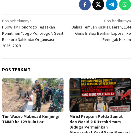
Navigasi
Pos sebelumnya
Pos berikutnya
PSHW TM Ponorogo Tegaskan
Bahas Temuan Kasus Daerah, LSM
pos
Komitmen “Jogo Ponorogo”, Gesit
Gens B Siap Berikan Laporan ke
Baskoro Nahkodai Organisasi
Penegak Hukum
2026–2029
POS TERKAIT
Tim Wasev Mabesad Kunjungi
Miris! Propam Polda Sumut
TMMD ke 129 Bulu Lor
dan Wasidik Ditreskrimum
Diduga Permainkan
Masyarakat Kecil Yang Mencari