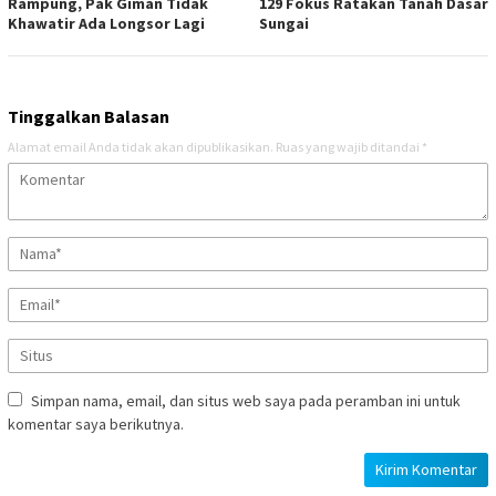
Rampung, Pak Giman Tidak
129 Fokus Ratakan Tanah Dasar
Khawatir Ada Longsor Lagi
Sungai
Tinggalkan Balasan
Alamat email Anda tidak akan dipublikasikan.
Ruas yang wajib ditandai
*
Simpan nama, email, dan situs web saya pada peramban ini untuk
komentar saya berikutnya.