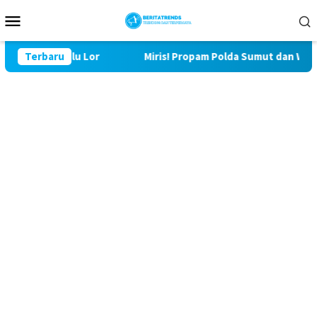
Loncat
Menu
ke
Mobile
konten
129 Bulu Lor
Terbaru
Miris! Propam Polda Sumut dan Wasidik Dit