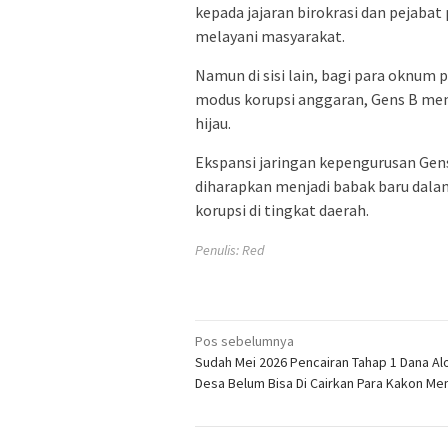
kepada jajaran birokrasi dan pejabat 
melayani masyarakat.
​Namun di sisi lain, bagi para oknu
modus korupsi anggaran, Gens B me
hijau.
​Ekspansi jaringan kepengurusan Gen
diharapkan menjadi babak baru dala
korupsi di tingkat daerah.
Penulis: Red
Navigasi
Pos sebelumnya
Sudah Mei 2026 Pencairan Tahap 1 Dana Al
pos
Desa Belum Bisa Di Cairkan Para Kakon Me