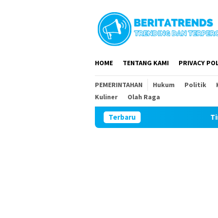
Loncat
ke
konten
HOME
TENTANG KAMI
PRIVACY POL
PEMERINTAHAN
Hukum
Politik
Kuliner
Olah Raga
Terbaru
Tim Wasev Mabes