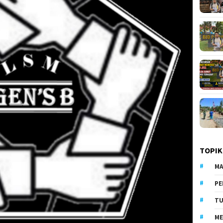
TOPIK
MA
PE
TU
ME