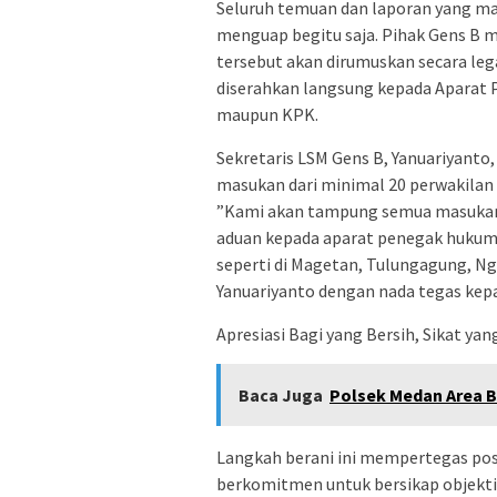
​Seluruh temuan dan laporan yang ma
menguap begitu saja. Pihak Gens B
tersebut akan dirumuskan secara le
diserahkan langsung kepada Aparat 
maupun KPK.
​Sekretaris LSM Gens B, Yanuariyan
masukan dari minimal 20 perwakilan 
​”Kami akan tampung semua masukan
aduan kepada aparat penegak hukum
seperti di Magetan, Tulungagung, Nga
Yanuariyanto dengan nada tegas kepa
​Apresiasi Bagi yang Bersih, Sikat ya
Baca Juga
Polsek Medan Area 
​Langkah berani ini mempertegas posi
berkomitmen untuk bersikap objekt