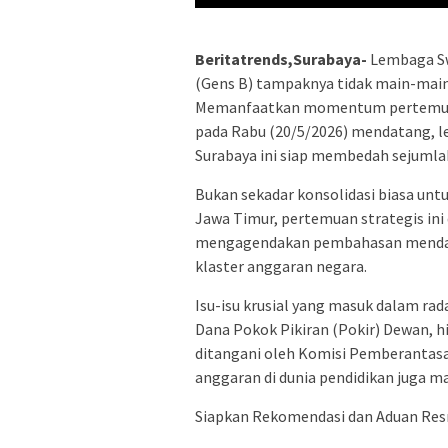
Beritatrends,Surabaya-
Lembaga Sw
(Gens B) tampaknya tidak main-main
Memanfaatkan momentum pertemuan 
pada Rabu (20/5/2026) mendatang, le
Surabaya ini siap membedah sejumlah
​Bukan sekadar konsolidasi biasa un
Jawa Timur, pertemuan strategis ini
mengagendakan pembahasan mendal
klaster anggaran negara.
​Isu-isu krusial yang masuk dalam r
Dana Pokok Pikiran (Pokir) Dewan, h
ditangani oleh Komisi Pemberantasa
anggaran di dunia pendidikan juga ma
​Siapkan Rekomendasi dan Aduan Re