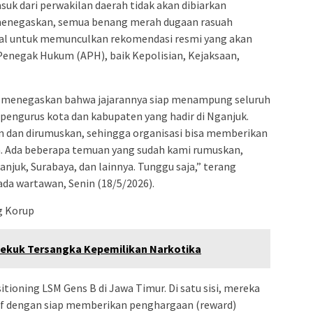
suk dari perwakilan daerah tidak akan dibiarkan
 menegaskan, semua benang merah dugaan rasuah
gal untuk memunculkan rekomendasi resmi yang akan
Penegak Hukum (APH), baik Kepolisian, Kejaksaan,
to, menegaskan bahwa jajarannya siap menampung seluruh
pengurus kota dan kabupaten yang hadir di Nganjuk.
 dan dirumuskan, sehingga organisasi bisa memberikan
. Ada beberapa temuan yang sudah kami rumuskan,
njuk, Surabaya, dan lainnya. Tunggu saja,” terang
da wartawan, Senin (18/5/2026).
ng Korup
Bekuk Tersangka Kepemilikan Narkotika
tioning LSM Gens B di Jawa Timur. Di satu sisi, mereka
if dengan siap memberikan penghargaan (reward)