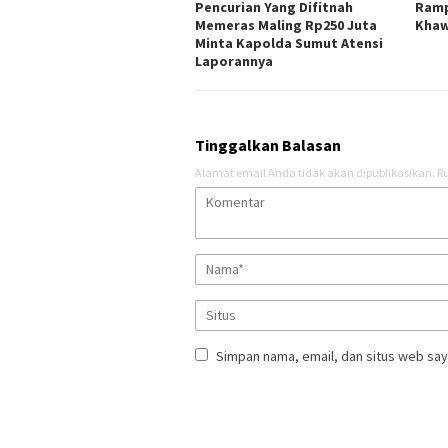
Pencurian Yang Difitnah
Ramp
Memeras Maling Rp250 Juta
Khaw
Minta Kapolda Sumut Atensi
Laporannya
Tinggalkan Balasan
Alamat email Anda tidak akan dipublikasikan.
Ru
Simpan nama, email, dan situs web say