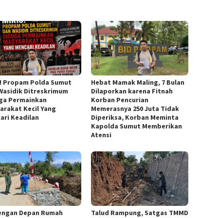
s! Propam Polda Sumut
Hebat Mamak Maling, 7 Bulan
Wasidik Ditreskrimum
Dilaporkan karena Fitnah
ga Permainkan
Korban Pencurian
arakat Kecil Yang
Memerasnya 250 Juta Tidak
ari Keadilan
Diperiksa, Korban Meminta
Kapolda Sumut Memberikan
Atensi
engan Depan Rumah
Talud Rampung, Satgas TMMD