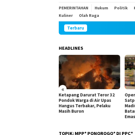
PEMERINTAHAN
Hukum
Politik
Kuliner
Olah Raga
Terbaru
HEADLINES
«
apang Darurat Teror 32
Operasi Bersama BKCHT,
TMMD
dok Warga di Air Upas
Satpol PP dan Bea Cukai
Kese
gus Terbakar, Pelaku
Madiun Amanan Ratusan
Peng
ih Buron
Batang Rokok Merek Tintas
Emas
TOPIK:
MPP* PONOROGO* DI PPC*