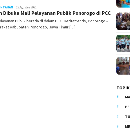
INTAHAN
LilikAbdi
25 Agustus 2021
h Dibuka Mall Pelayanan Publik Ponorogo di PCC
elayanan Publik berada di dalam PCC. Beritatrends, Ponorogo –
rakat Kabupaten Ponorogo, Jawa Timur […]
TOPIK
MA
PE
TU
ME