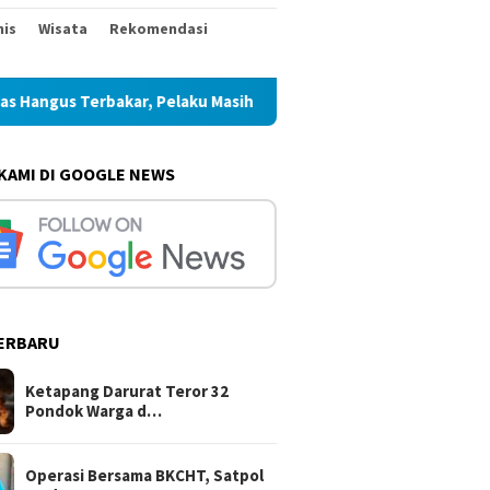
nis
Wisata
Rekomendasi
ngus Terbakar, Pelaku Masih Buron
Operasi Bersama BKCH
 KAMI DI GOOGLE NEWS
ERBARU
129 Kodim Ponorogo
Ketapang Darurat Teror 32
Operasi
 Penyuluhan
Pondok Warga di Air Upas
Satpol 
ungan Hidup
Hangus Terbakar, Pelaku
Madiun 
Ketapang Darurat Teror 32
Masih Buron
Batang 
Pondok Warga d…
Emas
Operasi Bersama BKCHT, Satpol