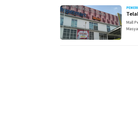
PEMER
Tela
Mall P
Masya