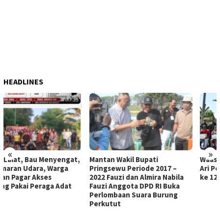
HEADLINES
«
»
Mantan Wakil Bupati
Waasintel Kasad Brigjen TNI
Pringsewu Periode 2017 –
Ari Peaseya Kunjungi TMMD
2022 Fauzi dan Almira Nabila
ke 129 Bulu Lor
Fauzi Anggota DPD RI Buka
Perlombaan Suara Burung
Perkutut