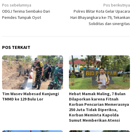
Navigasi
Pos sebelumnya
Pos berikutnya
ODGJ Terima Sembako Dari
Polres Blitar Kota Gelar Upacara
pos
Pemdes Tumpak Oyot
Hari Bhayangkara ke-79, Tekankan
Soliditas dan sinergitas
POS TERKAIT
Tim Wasev Mabesad Kunjungi
Hebat Mamak Maling, 7 Bulan
TMMD ke 129 Bulu Lor
Dilaporkan karena Fitnah
Korban Pencurian Memerasnya
250 Juta Tidak Diperiksa,
Korban Meminta Kapolda
Sumut Memberikan Atensi