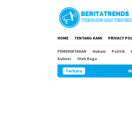
Loncat
ke
konten
HOME
TENTANG KAMI
PRIVACY POL
PEMERINTAHAN
Hukum
Politik
Kuliner
Olah Raga
Terbaru
Mantan Wa