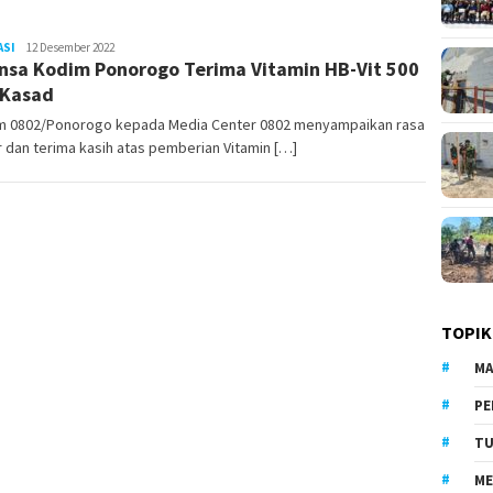
ASI
LilikAbdi
12 Desember 2022
nsa Kodim Ponorogo Terima Vitamin HB-Vit 500
 Kasad
m 0802/Ponorogo kepada Media Center 0802 menyampaikan rasa
 dan terima kasih atas pemberian Vitamin […]
TOPIK
MA
PE
TU
ME