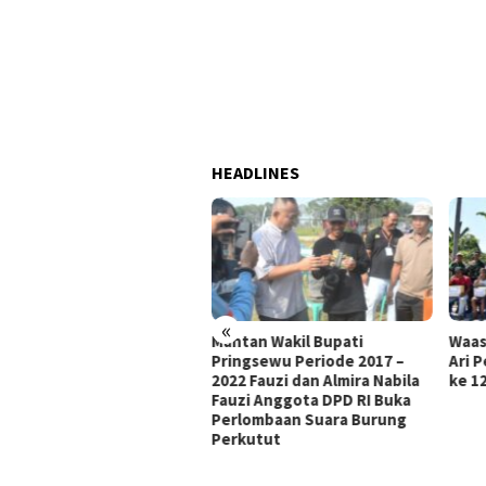
HEADLINES
«
BANGUNAN JEMBATAN
Mantan Wakil Bupati
Waasin
S SARAN FISIK TMMD KE-
Pringsewu Periode 2017 –
Ari P
MEMASUKI TAHAP AKHIR,
2022 Fauzi dan Almira Nabila
ke 129
ERJAAN FOKUS PADA
Fauzi Anggota DPD RI Buka
TOR PENDUKUNG
Perlombaan Suara Burung
BATAN
Perkutut