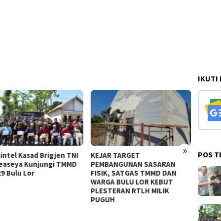
IKUTI
»
POS T
tel Kasad Brigjen TNI
KEJAR TARGET
REHAB R
easeya Kunjungi TMMD
PEMBANGUNAN SASARAN
70 PER
 Bulu Lor
FISIK, SATGAS TMMD DAN
DAN WA
WARGA BULU LOR KEBUT
PEMBA
PLESTERAN RTLH MILIK
PUGUH