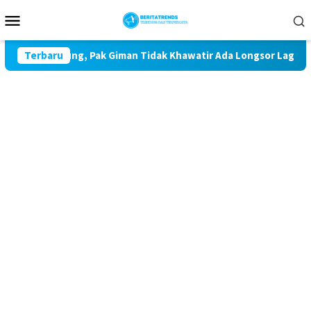
Loncat
Menu
ke
Mobile
konten
mah Rampung, Pak Giman Tidak Khawatir Ada Longsor Lagi
Terbaru