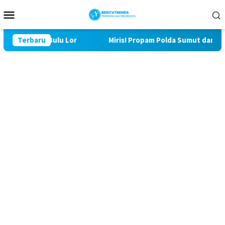
Loncat
Menu
ke
Mobile
konten
D ke 129 Bulu Lor
Terbaru
Miris! Propam Polda Sumut dan Wasidi