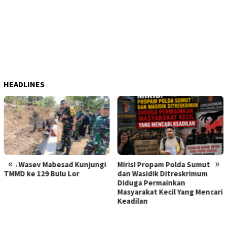
HEADLINES
«
»
Miris! Propam Polda Sumut
Hebat Mamak Maling, 7 Bulan
dan Wasidik Ditreskrimum
Dilaporkan karena Fitnah
Diduga Permainkan
Korban Pencurian
Masyarakat Kecil Yang Mencari
Memerasnya 250 Juta Tidak
Keadilan
Diperiksa, Korban Meminta
Kapolda Sumut Memberikan
Atensi