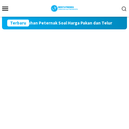
Loncat
Menu
ke
Mobile
konten
t Kawal Keluhan Peternak Soal Harga Pakan dan Telur
Terbaru
TA