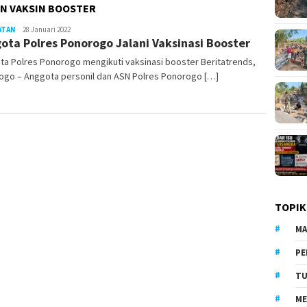
N VAKSIN BOOSTER
ATAN
LilikAbdi
28 Januari 2022
ota Polres Ponorogo Jalani Vaksinasi Booster
a Polres Ponorogo mengikuti vaksinasi booster Beritatrends,
ogo – Anggota personil dan ASN Polres Ponorogo […]
TOPIK
MA
PE
TU
ME