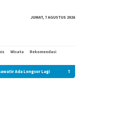
JUMAT, 7 AGUSTUS 2026
nis
Wisata
Rekomendasi
 Ada Longsor Lagi
Talud Rampung, Satgas TMMD 129 Fok