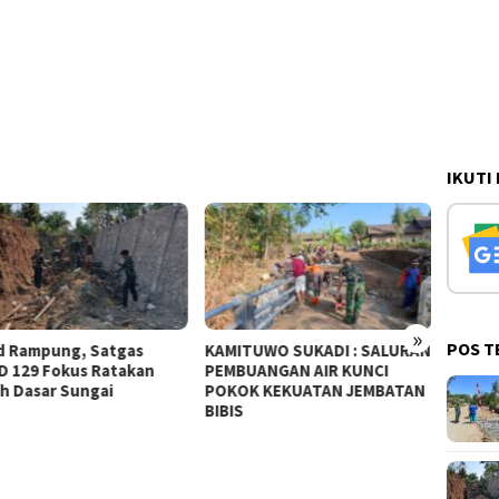
IKUTI
»
POS T
KAMITUWO SUKADI : SALURAN
SOSROK BUATAN PAK
PEMBUANGAN AIR KUNCI
GUNUNG BERFUNGSI EFEKTI
POKOK KEKUATAN JEMBATAN
MERAPIKAN PASANGAN BAT
BIBIS
TALUD JEMBATAN BIBIS