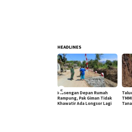
HEADLINES
«
Plesengan Depan Rumah
Talud Rampung, Satgas
Rampung, Pak Giman Tidak
TMMD 129 Fokus Ratakan
Khawatir Ada Longsor Lagi
Tanah Dasar Sungai
p,