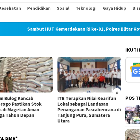
Kesehatan
Pendidikan
Sosial
Teknologi
Gaya Hidup
Bis
Sambut HUT Kemerdekaan RI ke-81, Polres Blitar Kota Sal
IKUTI
»
POS T
b
ITB Terapkan Nilai Kearifan
Ponorogo Siapkan Pe
Stok
Lokal sebagai Landasan
Budaya 19 Hari Sambu
Aman
Penanganan Pascabencana di
Jadi ke-530
an
Tanjung Pura, Sumatera
Utara
ALISME*