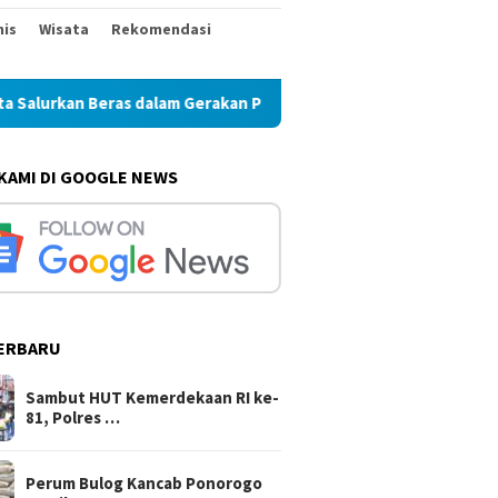
nis
Wisata
Rekomendasi
urkan Beras dalam Gerakan Pangan Murah
Perum Bulog Ka
 KAMI DI GOOGLE NEWS
ERBARU
sta
Kabag Keuangan DPRD
Sambut HUT Kemerdek
t Hari
Ponorogo Jadi Tersangka
ke-81, Polres Blitar Ko
Kasus Tunjangan Perumahan
Salurkan Beras dalam
Sambut HUT Kemerdekaan RI ke-
Dewan
Gerakan Pangan Murah
81, Polres …
Perum Bulog Kancab Ponorogo