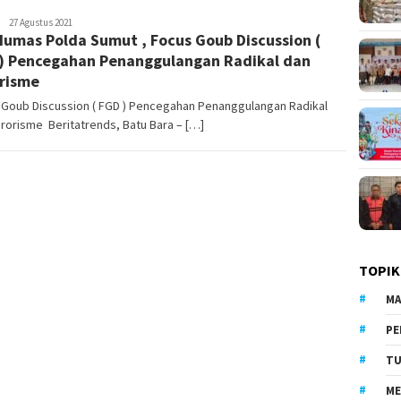
LilikAbdi
27 Agustus 2021
Humas Polda Sumut , Focus Goub Discussion (
) Pencegahan Penanggulangan Radikal dan
risme
 Goub Discussion ( FGD ) Pencegahan Penanggulangan Radikal
rorisme Beritatrends, Batu Bara – […]
TOPIK
MA
PE
TU
ME