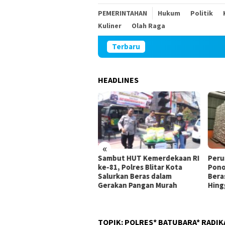
PEMERINTAHAN
Hukum
Politik
Kuliner
Olah Raga
Terbaru
HEADLINES
«
DPRD
Sambut HUT Kemerdekaan RI
Perum Bulog Kanca
rsangka
ke-81, Polres Blitar Kota
Ponorogo Pastikan 
 Perumahan
Salurkan Beras dalam
Beras di Magetan 
Gerakan Pangan Murah
Hingga Tahun Dep
TOPIK:
POLRES* BATUBARA* RADIK