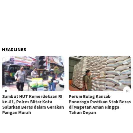
HEADLINES
«
»
rdekaan RI
Perum Bulog Kancab
ITB Terapkan Nila
ar Kota
Ponorogo Pastikan Stok Beras
Lokal sebagai La
alam Gerakan
di Magetan Aman Hingga
Penanganan Pasc
Tahun Depan
Tanjung Pura, S
Utara