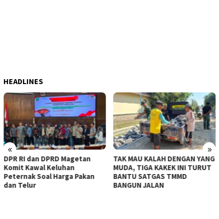
HEADLINES
«
»
TAK MAU KALAH DENGAN YANG
KERASNYA BAHU JALAN TAK
MUDA, TIGA KAKEK INI TURUT
MAMPU DITEMBUS, SATGAS
BANTU SATGAS TMMD
TMMD KE-129 KERAHKAN
BANGUN JALAN
MESIN-MESIN BOR BERUKUR
BESAR