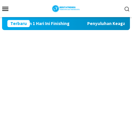
Loncat
Menu
ke
Mobile
konten
9 Sasaran 1 Hari Ini Finishing
Terbaru
Penyuluhan Keagamaan Sa