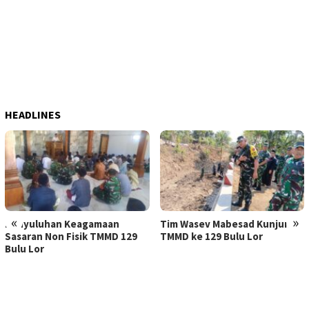
HEADLINES
«
»
Penyuluhan Keagamaan
Tim Wasev Mabesad Kunjungi
Sasaran Non Fisik TMMD 129
TMMD ke 129 Bulu Lor
Bulu Lor