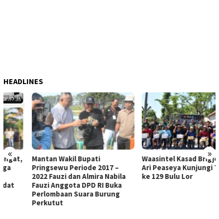
HEADLINES
«
»
Mantan Wakil Bupati
Waasintel Kasad Brigjen TNI
Pringsewu Periode 2017 –
Ari Peaseya Kunjungi TMMD
2022 Fauzi dan Almira Nabila
ke 129 Bulu Lor
Fauzi Anggota DPD RI Buka
Perlombaan Suara Burung
Perkutut