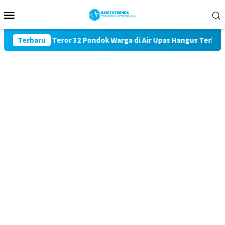
Loncat
Menu
ke
Mobile
konten
ang Darurat Teror 32 Pondok Warga di Air Upas Hangus Terbakar,
Terbaru