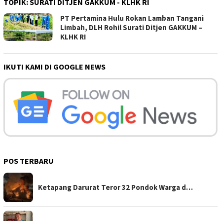
TOPIK:
SURATI DITJEN GAKKUM - KLHK RI
PT Pertamina Hulu Rokan Lamban Tangani
Limbah, DLH Rohil Surati Ditjen GAKKUM –
KLHK RI
IKUTI KAMI DI GOOGLE NEWS
POS TERBARU
Ketapang Darurat Teror 32 Pondok Warga d…