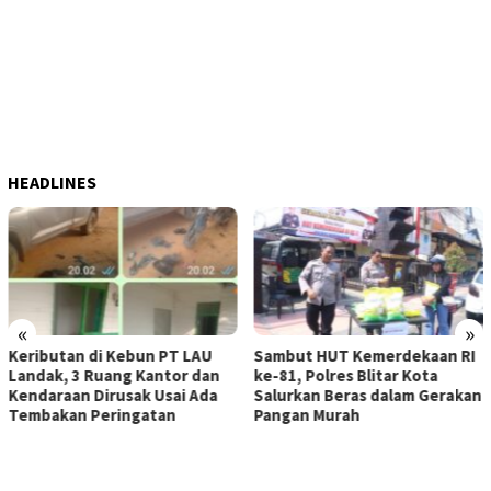
HEADLINES
«
»
Sambut HUT Kemerdekaan RI
Perum Bulog Kancab
ke-81, Polres Blitar Kota
Ponorogo Pastikan Stok Be
Salurkan Beras dalam Gerakan
di Magetan Aman Hingga
Pangan Murah
Tahun Depan