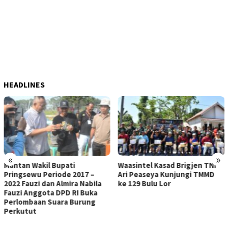
HEADLINES
«
»
Waasintel Kasad Brigjen TNI
KEJAR TARGET PEMBANGUNA
Ari Peaseya Kunjungi TMMD
SASARAN FISIK, SATGAS TM
ke 129 Bulu Lor
DAN WARGA BULU LOR KEBUT
PLESTERAN RTLH MILIK
PUGUH