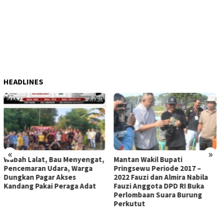
HEADLINES
«
»
enyengat,
Mantan Wakil Bupati
Waasintel Kasad Bri
Warga
Pringsewu Periode 2017 –
Ari Peaseya Kunjun
s
2022 Fauzi dan Almira Nabila
ke 129 Bulu Lor
ga Adat
Fauzi Anggota DPD RI Buka
Perlombaan Suara Burung
Perkutut