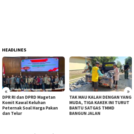
HEADLINES
«
»
n DPRD Magetan
TAK MAU KALAH DENGAN YANG
KERASNYA
al Keluhan
MUDA, TIGA KAKEK INI TURUT
MAMPU DI
Soal Harga Pakan
BANTU SATGAS TMMD
TMMD KE-
BANGUN JALAN
MESIN-ME
BESAR