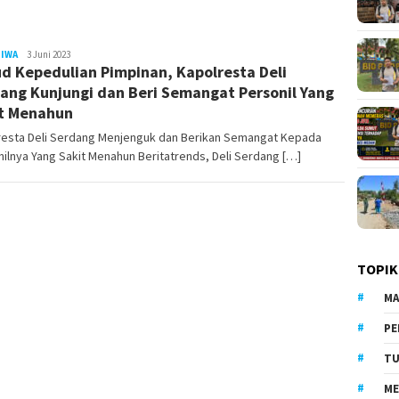
TIWA
LilikAbdi
3 Juni 2023
d Kepedulian Pimpinan, Kapolresta Deli
ang Kunjungi dan Beri Semangat Personil Yang
t Menahun
resta Deli Serdang Menjenguk dan Berikan Semangat Kepada
ilnya Yang Sakit Menahun Beritatrends, Deli Serdang […]
TOPIK
MA
PE
TU
ME