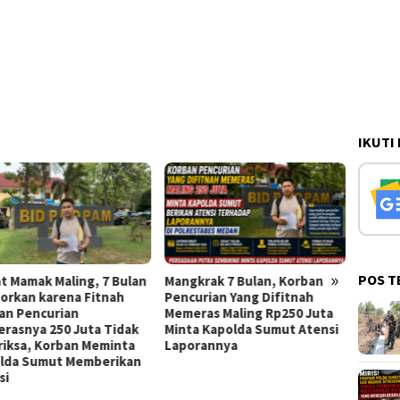
IKUTI
»
POS T
t Mamak Maling, 7 Bulan
Mangkrak 7 Bulan, Korban
Plese
porkan karena Fitnah
Pencurian Yang Difitnah
Rampu
an Pencurian
Memeras Maling Rp250 Juta
Khawat
rasnya 250 Juta Tidak
Minta Kapolda Sumut Atensi
riksa, Korban Meminta
Laporannya
lda Sumut Memberikan
si