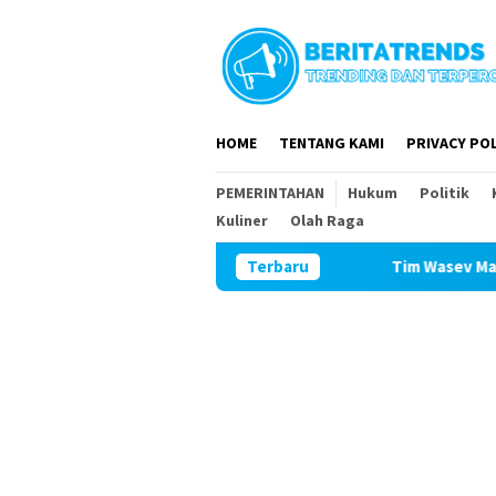
Loncat
ke
konten
HOME
TENTANG KAMI
PRIVACY POL
PEMERINTAHAN
Hukum
Politik
Kuliner
Olah Raga
Terbaru
Tim Wasev Mabesad K