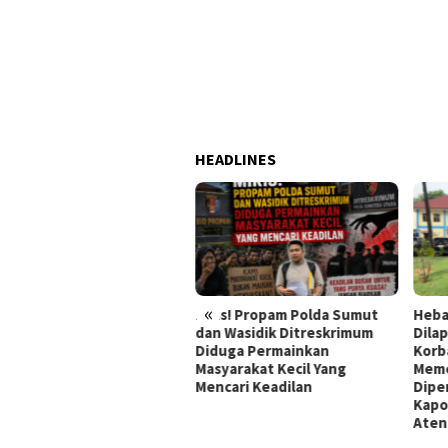
HEADLINES
«
 Wasev Mabesad Kunjungi
Miris! Propam Polda Sumut
Heba
D ke 129 Bulu Lor
dan Wasidik Ditreskrimum
Dila
Diduga Permainkan
Korb
Masyarakat Kecil Yang
Meme
Mencari Keadilan
Dipe
Kapo
Aten