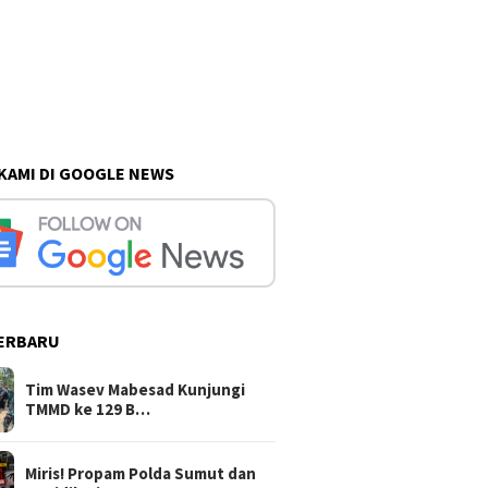
 KAMI DI GOOGLE NEWS
ERBARU
ngan Depan Rumah
Tim Wasev Mabesad Kunjungi
Miris! 
ng, Pak Giman Tidak
TMMD ke 129 Bulu Lor
dan Was
ir Ada Longsor Lagi
Diduga 
Tim Wasev Mabesad Kunjungi
Masyara
TMMD ke 129 B…
Mencari
Miris! Propam Polda Sumut dan