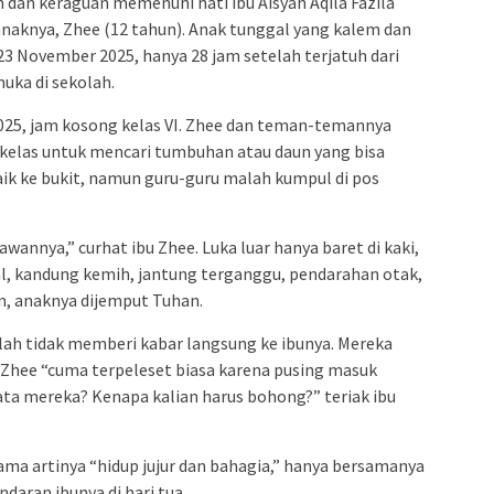
 dan keraguan memenuhi hati ibu Aisyah Aqila Fazila
anaknya, Zhee (12 tahun). Anak tunggal yang kalem dan
23 November 2025, hanya 28 jam setelah terjatuh dari
uka di sekolah.
025, jam kosong kelas VI. Zhee dan teman-temannya
 kelas untuk mencari tumbuhan atau daun yang bisa
aik ke bukit, namun guru-guru malah kumpul di pos
wannya,” curhat ibu Zhee. Luka luar hanya baret di kaki,
al, kandung kemih, jantung terganggu, pendarahan otak,
n, anaknya dijemput Tuhan.
lah tidak memberi kabar langsung ke ibunya. Mereka
hee “cuma terpeleset biasa karena pusing masuk
ata mereka? Kenapa kalian harus bohong?” teriak ibu
nama artinya “hidup jujur dan bahagia,” hanya bersamanya
ndaran ibunya di hari tua.