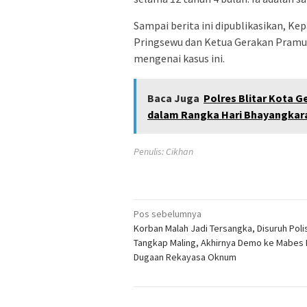
Sampai berita ini dipublikasikan, K
Pringsewu dan Ketua Gerakan Pramu
mengenai kasus ini.
Baca Juga
Polres Blitar Kota G
dalam Rangka Hari Bhayangkara
Penulis: Cikhan
Navigasi
Pos sebelumnya
Korban Malah Jadi Tersangka, Disuruh Polis
pos
Tangkap Maling, Akhirnya Demo ke Mabes P
Dugaan Rekayasa Oknum