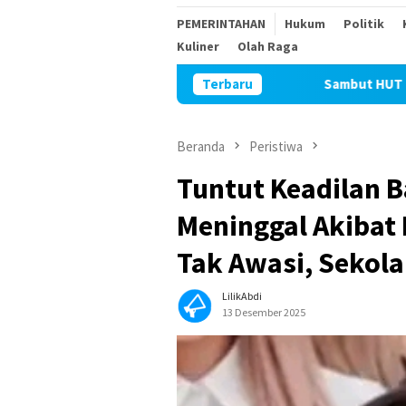
PEMERINTAHAN
Hukum
Politik
Kuliner
Olah Raga
Terbaru
Sambut HUT Kemerdekaan RI ke-8
Beranda
Peristiwa
Tuntut Keadilan B
Meninggal Akibat
Tak Awasi, Sekol
LilikAbdi
13 Desember 2025