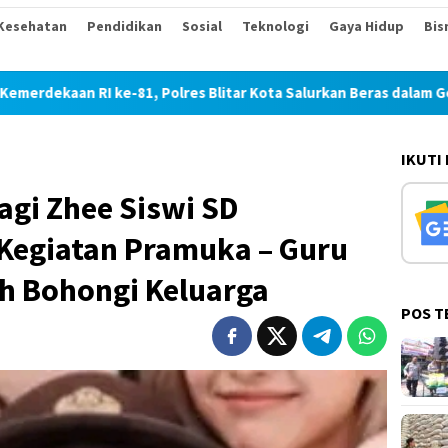
Kesehatan
Pendidikan
Sosial
Teknologi
Gaya Hidup
Bis
1, Polres Blitar Kota Salurkan Beras dalam Gerakan Pangan Mur
IKUTI
agi Zhee Siswi SD
 Kegiatan Pramuka – Guru
ah Bohongi Keluarga
POS T