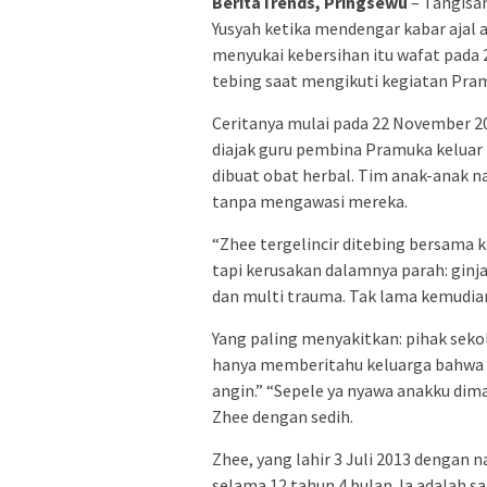
BeritaTrends, Pringsewu
– Tangisan
Yusyah ketika mendengar kabar ajal 
menyukai kebersihan itu wafat pada 
tebing saat mengikuti kegiatan Pram
Ceritanya mulai pada 22 November 2
diajak guru pembina Pramuka keluar
dibuat obat herbal. Tim anak-anak n
tanpa mengawasi mereka.
“Zhee tergelincir ditebing bersama ka
tapi kerusakan dalamnya parah: ginj
dan multi trauma. Tak lama kemudia
Yang paling menyakitkan: pihak seko
hanya memberitahu keluarga bahwa Z
angin.” “Sepele ya nyawa anakku dim
Zhee dengan sedih.
Zhee, yang lahir 3 Juli 2013 dengan 
selama 12 tahun 4 bulan. Ia adalah sa