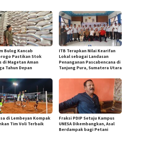
m Bulog Kancab
ITB Terapkan Nilai Kearifan
rogo Pastikan Stok
Lokal sebagai Landasan
s di Magetan Aman
Penanganan Pascabencana di
ga Tahun Depan
Tanjung Pura, Sumatera Utara
esa di Lembeyan Kompak
Fraksi PDIP Setuju Kampus
nkan Tim Voli Terbaik
UNESA Dikembangkan, Asal
Berdampak bagi Petani