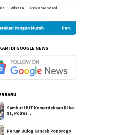
nis
Wisata
Rekomendasi
ah
Perum Bulog Kancab Ponorogo Pastikan Stok Beras d
 KAMI DI GOOGLE NEWS
ERBARU
Sambut HUT Kemerdekaan RI ke-
81, Polres …
Perum Bulog Kancab Ponorogo