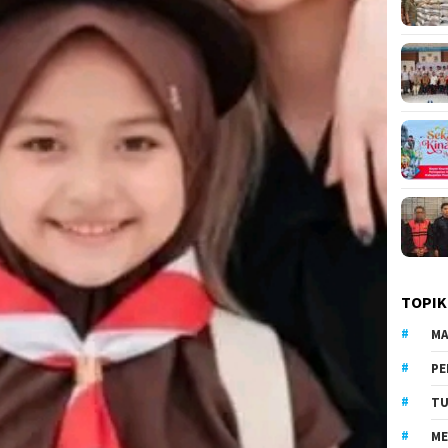
TOPIK
MA
PE
TU
ME