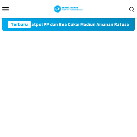
Loncat
Menu
ke
Mobile
konten
BKCHT, Satpol PP dan Bea Cukai Madiun Amanan Ratusan Batang 
Terbaru