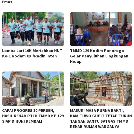
Emas
Lomba Lari 10K Meriahkan HUT
TMMD 129 Kodim Ponorogo
Ke-1 Kodam XXI/Radin Inten
Gelar Penyuluhan Lingkungan
Hidup
CAPAI PROGRES 80 PERSEN,
MASUKI MASA PURNA BAKTI,
HASIL REHAB RTLH TMMD KE-129
KAMITUWO GUPIT TETAP TURUN
SIAP DIHUNI KEMBALI
TANGAN BANTU SATGAS TMMD
REHAB RUMAH WARGANYA